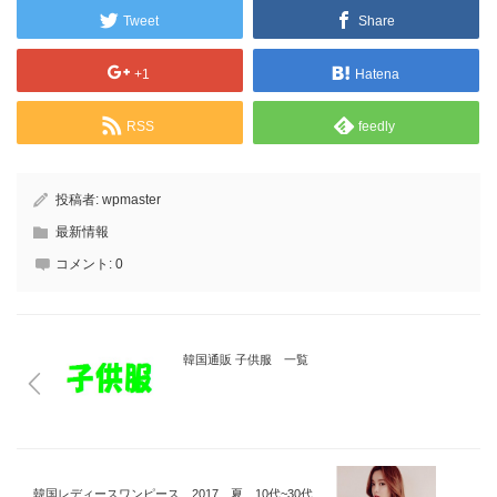
大阪 阪急うめだ
Tweet
Share
本店
+1
Hatena
RSS
feedly
投稿者:
wpmaster
最新情報
コメント:
0
韓国通販 子供服 一覧
韓国レディースワンピース 2017 夏 10代~30代