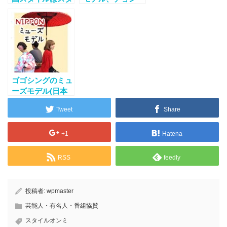
イルナンダに任
ソミ インスタま
せ！
とめ 2015.秋冬
ゴゴシングのミュ
ーズモデル(日本
人読者モデル)
Tweet
Share
+1
Hatena
RSS
feedly
投稿者:
wpmaster
芸能人・有名人・番組協賛
スタイルオンミ