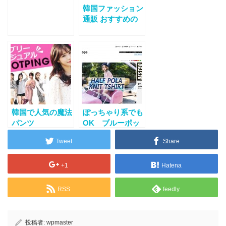
韓国ファッション
通販 おすすめの
デイリー・シンプ
ル・ベーシック
韓国で人気の魔法
ぽっちゃり系でも
パンツ
OK ブルーポッ
HOTPING
プス (Bluepops)
Tweet
Share
+1
Hatena
RSS
feedly
投稿者:
wpmaster